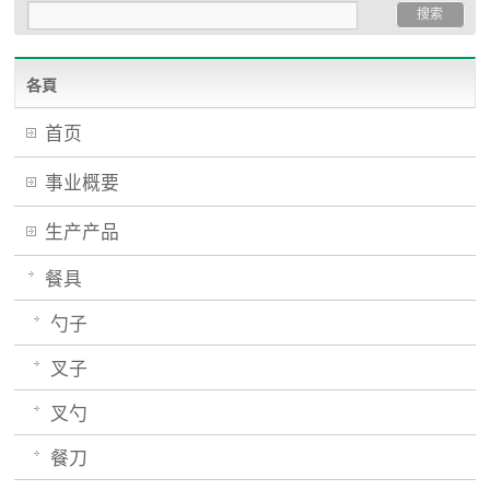
各頁
首页
事业概要
生产产品
餐具
勺子
叉子
叉勺
餐刀