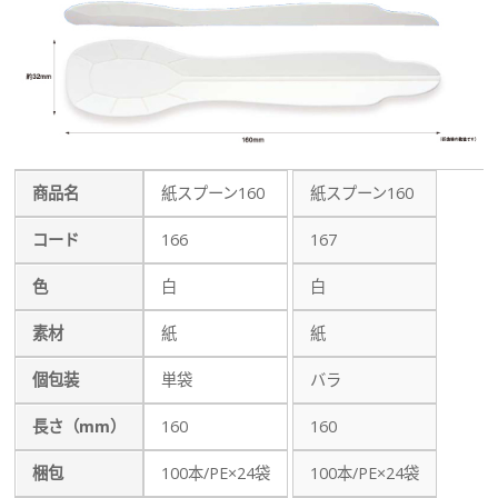
商品名
紙スプーン160
紙スプーン160
コード
166
167
色
白
白
素材
紙
紙
個包装
単袋
バラ
長さ（mm）
160
160
梱包
100本/PE×24袋
100本/PE×24袋