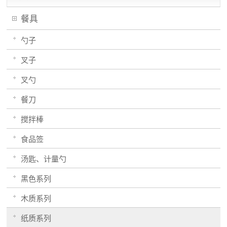
餐具
勺子
叉子
叉勺
餐刀
搅拌棒
食品签
汤匙、计量勺
黑色系列
木质系列
纸质系列