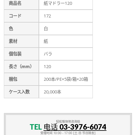
商品名
紙マドラー120
コード
172
色
白
素材
紙
個包装
バラ
長さ（mm）
120
梱包
200本/PE×5袋/箱×20箱
ケース入数
20,000本
轻松愉快地咨询给
TEL
电话 03-3976-6074
受理时间 10:00 - 17:00 [土·日·节日除去]