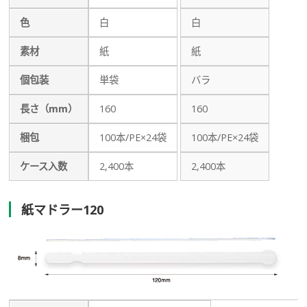
色
白
白
素材
紙
紙
個包装
単袋
バラ
長さ（mm）
160
160
梱包
100本/PE×24袋
100本/PE×24袋
ケース入数
2,400本
2,400本
紙マドラー120