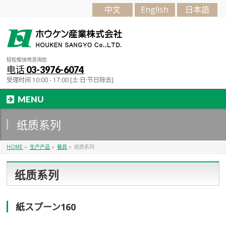
中文
English
日本語
轻松愉快地咨询给
电话 03-3976-6074
受理时间 10:00 - 17:00 [土·日·节日除去]
MENU
纸质系列
HOME
»
生产产品
»
餐具
»
纸质系列
纸质系列
紙スプーン160